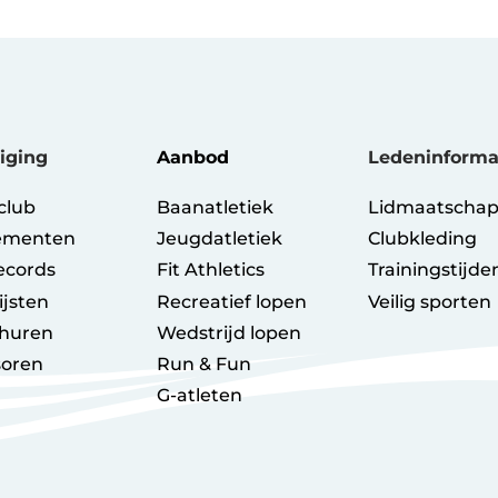
iging
Aanbod
Ledeninforma
club
Baanatletiek
Lidmaatschap 
ementen
Jeugdatletiek
Clubkleding
ecords
Fit Athletics
Trainingstijde
ijsten
Recreatief lopen
Veilig sporten
huren
Wedstrijd lopen
oren
Run & Fun
G-atleten