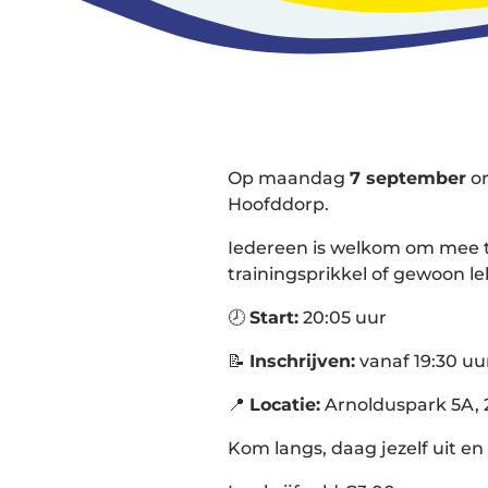
Op maandag
7 september
or
Hoofddorp.
Iedereen is welkom om mee 
trainingsprikkel of gewoon le
🕗
Start:
20:05 uur
📝
Inschrijven:
vanaf 19:30 uur
📍
Locatie:
Arnolduspark 5A, 
Kom langs, daag jezelf uit en 