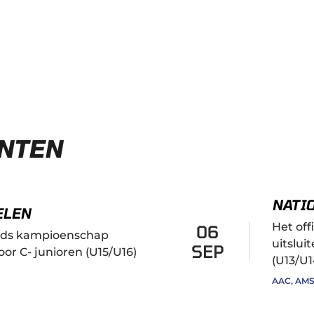
NTEN
NATI
ELEN
Het of
06
ands kampioenschap
uitslui
SEP
oor C- junioren (U15/U16)
(U13/U1
AAC, AM