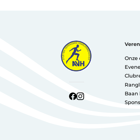
Veren
Onze 
Even
Clubr
Rangl
Baan 
Spons