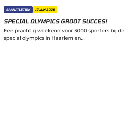
BAANATLETIEK
17 JUN 2026
SPECIAL OLYMPICS GROOT SUCCES!
Een prachtig weekend voor 3000 sporters bij de
special olympics in Haarlem en...
DOE MEE!
Wil je deel uitmaken van onze groeiende
atletiekvereniging? Afhankelijk van jouw interesse
en niveau, bieden we proeflessen aan voor nieuwe
leden. Schrijf je in en ervaar zelf de unieke sfeer bij
A.V. Haarlemmermeer!
WORD LID
VRAAG PROEFLES AAN