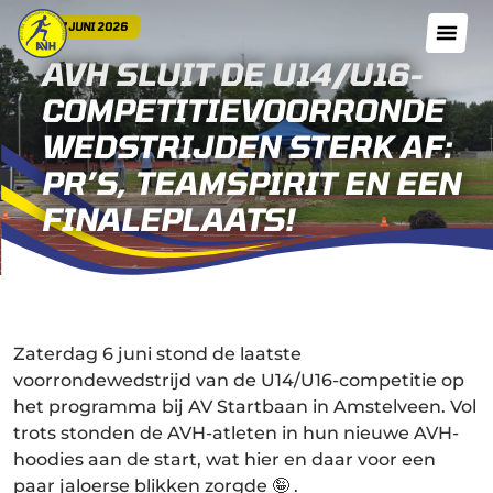
07 JUNI 2026
AVH SLUIT DE U14/U16-
COMPETITIEVOORRONDE
WEDSTRIJDEN STERK AF:
PR’S, TEAMSPIRIT EN EEN
FINALEPLAATS!
Zaterdag 6 juni stond de laatste
voorrondewedstrijd van de U14/U16-competitie op
het programma bij AV Startbaan in Amstelveen. Vol
trots stonden de AVH-atleten in hun nieuwe AVH-
hoodies aan de start, wat hier en daar voor een
paar jaloerse blikken zorgde 🤪 .